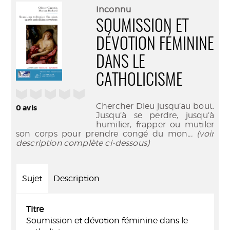
(Nouve
par
Inconnu
fenêtr
mail
SOUMISSION ET
DÉVOTION FÉMININE
DANS LE
CATHOLICISME
/5
Chercher Dieu jusqu’au bout.
0
avis
Jusqu’à se perdre, jusqu’à
humilier, frapper ou mutiler
son corps pour prendre congé du mon
... (voir
description complète ci-dessous)
Sujet
Description
Titre
Soumission et dévotion féminine dans le