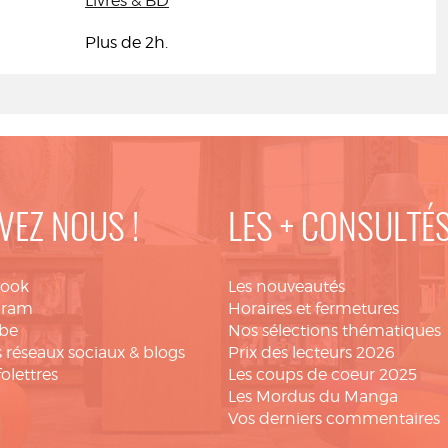
Livres & BD
Plus de 2h.
VEZ NOUS !
LES + CONSULTÉ
book
Les nouveautés
gram
Horaires et fermetures
be
Nos sélections thématiques
 réseaux sociaux & blogs
Prix des lecteurs 2026
folettres
Les coups de coeur 2025
Les Mordus du Manga
Vos derniers commentaires