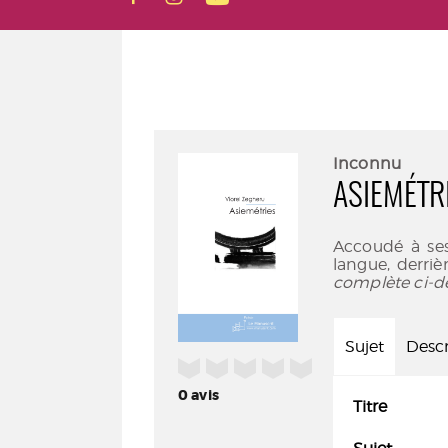
Inconnu
ASIEMÉTR
Accoudé à ses
langue, derriè
complète ci-d
Sujet
Descr
/5
0
avis
Titre