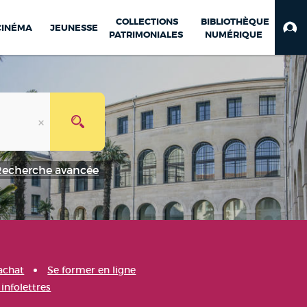
COLLECTIONS
BIBLIOTHÈQUE
CINÉMA
JEUNESSE
PATRIMONIALES
NUMÉRIQUE
Recherche avancée
achat
Se former en ligne
infolettres