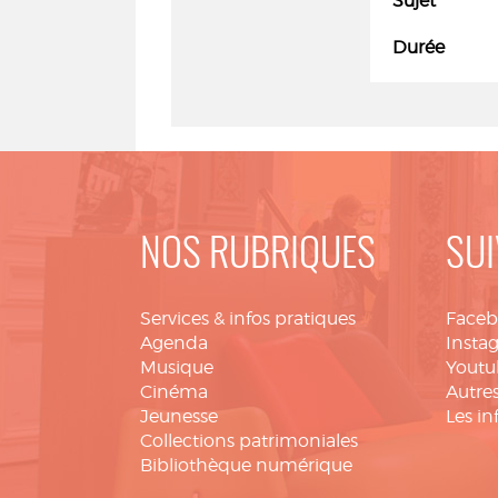
Sujet
Durée
NOS RUBRIQUES
SUI
Services & infos pratiques
Face
Agenda
Insta
Musique
Youtu
Cinéma
Autres
Jeunesse
Les in
Collections patrimoniales
Bibliothèque numérique