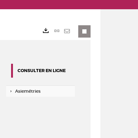
Lien
Exports
permanent
Envoyer
(Nouvelle
par
fenêtre)
mail
CONSULTER EN LIGNE
Asiemétries