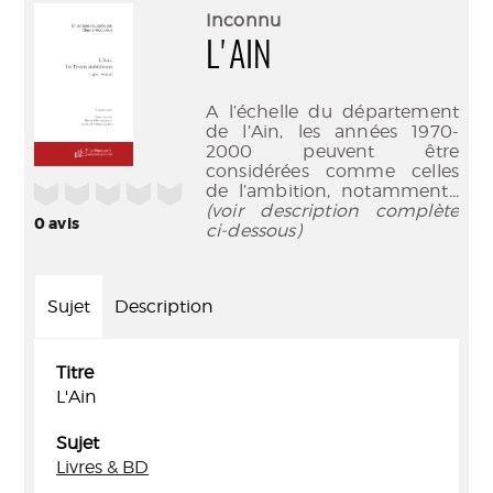
(Nouve
par
Inconnu
fenêtr
mail
L'AIN
A l’échelle du département
de l’Ain, les années 1970-
2000 peuvent être
considérées comme celles
/5
de l’ambition, notamment
...
(voir description complète
0
avis
ci-dessous)
Sujet
Description
Titre
L'Ain
Sujet
Livres & BD