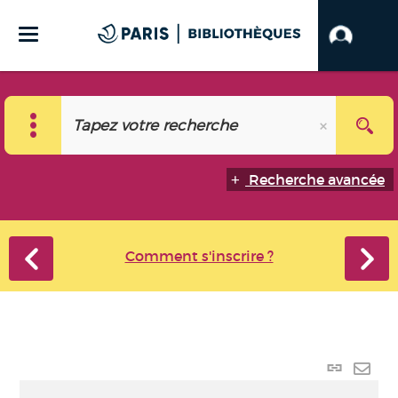
Recherche avancée
Comment s'inscrire ?
Lien
perma
Envo