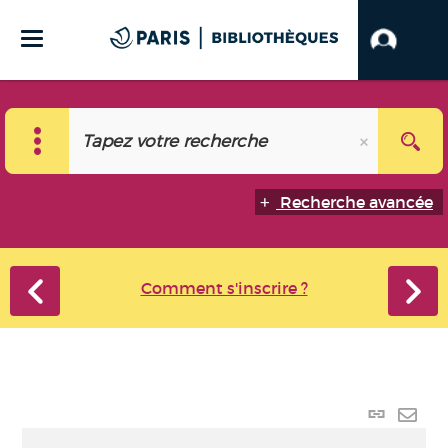
Recherche avancée
Comment s'inscrire ?
Lien
perma
Envo