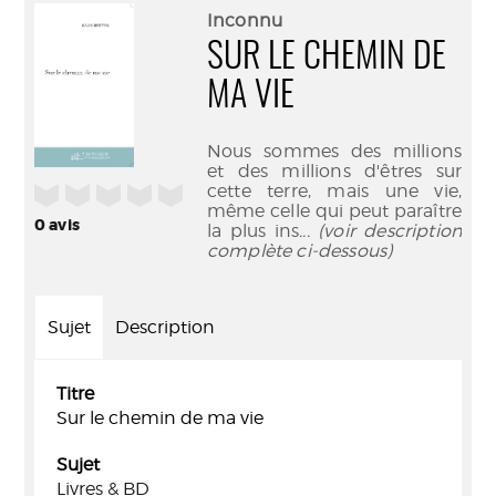
(Nouve
par
Inconnu
fenêtr
mail
SUR LE CHEMIN DE
MA VIE
Nous sommes des millions
et des millions d'êtres sur
cette terre, mais une vie,
/5
même celle qui peut paraître
0
avis
la plus ins
... (voir description
complète ci-dessous)
Sujet
Description
Titre
Sur le chemin de ma vie
Sujet
Livres & BD