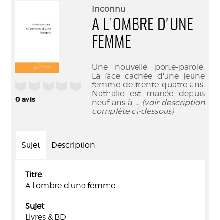
(Nouve
par
Inconnu
fenêtr
mail
A L'OMBRE D'UNE
FEMME
Une nouvelle porte-parole.
La face cachée d'une jeune
/5
femme de trente-quatre ans.
Nathalie est mariée depuis
0
avis
neuf ans à
... (voir description
complète ci-dessous)
Sujet
Description
Titre
A l'ombre d'une femme
Sujet
Livres & BD