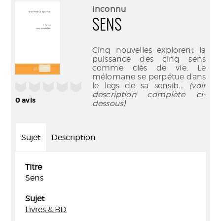
(Nouve
par
Inconnu
fenêtr
mail
SENS
Cinq nouvelles explorent la
puissance des cinq sens
comme clés de vie. Le
mélomane se perpétue dans
/5
le legs de sa sensib
... (voir
description complète ci-
0
avis
dessous)
Sujet
Description
Titre
Sens
Sujet
Livres & BD