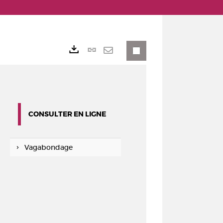
Lien
Exports
permanent
Envoyer
(Nouvelle
par
fenêtre)
mail
CONSULTER EN LIGNE
Vagabondage