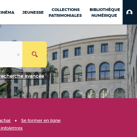
COLLECTIONS
BIBLIOTHÈQUE
CINÉMA
JEUNESSE
PATRIMONIALES
NUMÉRIQUE
Recherche avancée
achat
Se former en ligne
infolettres