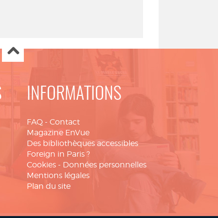
S
INFORMATIONS
FAQ
-
Contact
Magazine EnVue
Des bibliothèques accessibles
Foreign in Paris ?
Cookies
-
Données personnelles
Mentions légales
Plan du site