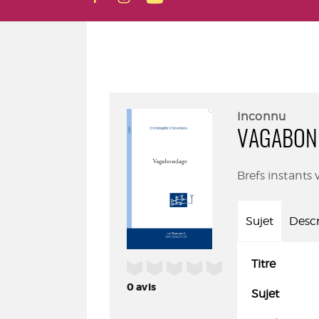
Inconnu
VAGABON
Brefs instants v
Sujet
Descr
Titre
/5
0
avis
Sujet