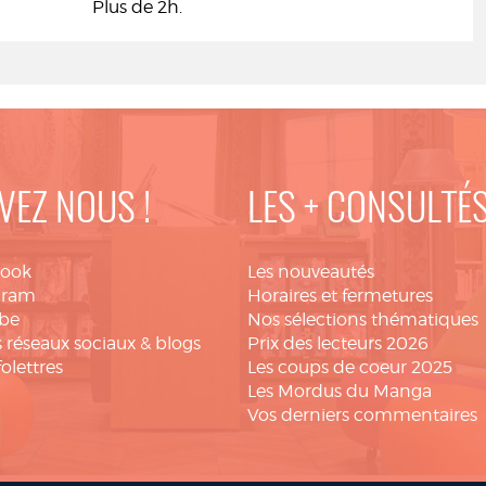
Plus de 2h.
VEZ NOUS !
LES + CONSULTÉ
book
Les nouveautés
gram
Horaires et fermetures
be
Nos sélections thématiques
 réseaux sociaux & blogs
Prix des lecteurs 2026
folettres
Les coups de coeur 2025
Les Mordus du Manga
Vos derniers commentaires