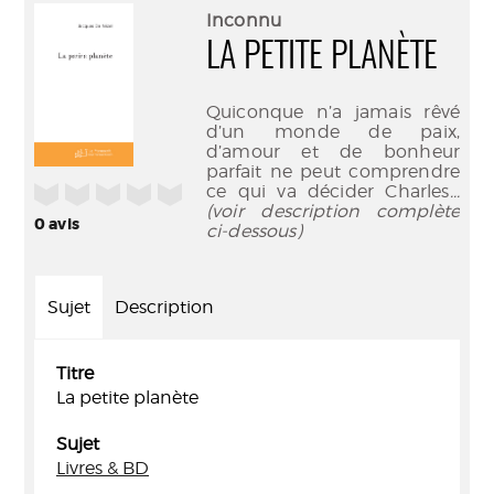
(Nouve
par
Inconnu
fenêtr
mail
LA PETITE PLANÈTE
Quiconque n’a jamais rêvé
d’un monde de paix,
d’amour et de bonheur
parfait ne peut comprendre
/5
ce qui va décider Charles
...
(voir description complète
0
avis
ci-dessous)
Sujet
Description
Titre
La petite planète
Sujet
Livres & BD