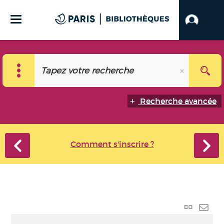
Recherche avancée
Comment s'inscrire ?
Lien
perma
Envo