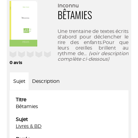
(Nouve
par
Inconnu
fenêtr
mail
BÊTAMIES
Une trentaine de textes écrits
d’abord pour déclencher le
rire des enfants.Pour que
leurs oreilles brillent au
/5
rythme de
... (voir description
complète ci-dessous)
0
avis
Sujet
Description
Titre
Bêtamies
Sujet
Livres & BD