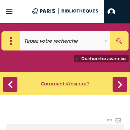
Recherche avancée
Comment s'inscrire ?
Lien
perma
Envo