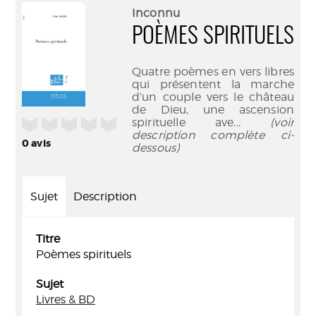
(Nouve
par
Inconnu
fenêtr
mail
POÈMES SPIRITUELS
Quatre poèmes en vers libres
qui présentent la marche
d’un couple vers le château
de Dieu, une ascension
/5
spirituelle ave
... (voir
description complète ci-
0
avis
dessous)
Sujet
Description
Titre
Poèmes spirituels
Sujet
Livres & BD