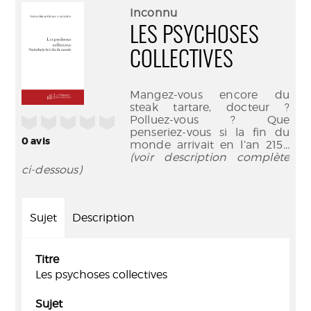
(Nouve
par
Inconnu
fenêtr
mail
LES PSYCHOSES
COLLECTIVES
Mangez-vous encore du
steak tartare, docteur ?
Polluez-vous ? Que
/5
penseriez-vous si la fin du
0
avis
monde arrivait en l’an 215
...
(voir description complète
ci-dessous)
Sujet
Description
Titre
Les psychoses collectives
Sujet