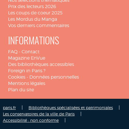
Nos sélections thématiques
Prix des lecteurs 2026
Les coups de coeur 2025
Les Mordus du Manga
Vos derniers commentaires
INFORMATIONS
FAQ
-
Contact
Magazine EnVue
Des bibliothèques accessibles
Foreign in Paris ?
Cookies
-
Données personnelles
Mentions légales
Plan du site
|
|
paris.fr
Bibliothèques spécialisées et patrimoniales
|
Les conservatoires de la ville de Paris
|
Accessibilité : non conforme