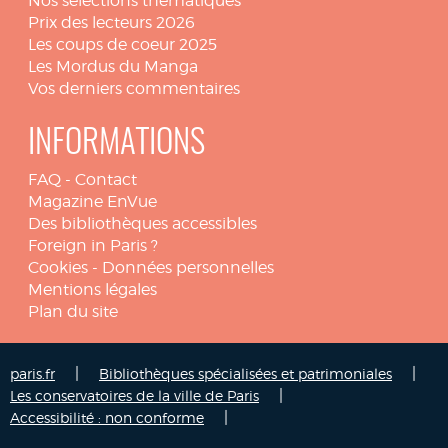
Nos sélections thématiques
Prix des lecteurs 2026
Les coups de coeur 2025
Les Mordus du Manga
Vos derniers commentaires
INFORMATIONS
FAQ
-
Contact
Magazine EnVue
Des bibliothèques accessibles
Foreign in Paris ?
Cookies
-
Données personnelles
Mentions légales
Plan du site
|
|
paris.fr
Bibliothèques spécialisées et patrimoniales
|
Les conservatoires de la ville de Paris
|
Accessibilité : non conforme