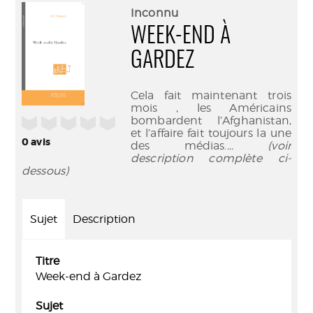
(Nouve
par
Inconnu
fenêtr
mail
WEEK-END À
GARDEZ
Cela fait maintenant trois
mois , les Américains
bombardent l’Afghanistan,
/5
et l’affaire fait toujours la une
0
avis
des médias.
... (voir
description complète ci-
dessous)
Sujet
Description
Titre
Week-end à Gardez
Sujet