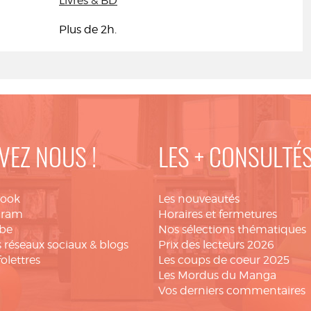
Livres & BD
Plus de 2h.
VEZ NOUS !
LES + CONSULTÉ
book
Les nouveautés
gram
Horaires et fermetures
be
Nos sélections thématiques
 réseaux sociaux & blogs
Prix des lecteurs 2026
folettres
Les coups de coeur 2025
Les Mordus du Manga
Vos derniers commentaires