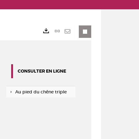
Lien
Exports
permanent
Envoyer
(Nouvelle
par
fenêtre)
mail
CONSULTER EN LIGNE
Au pied du chêne triple