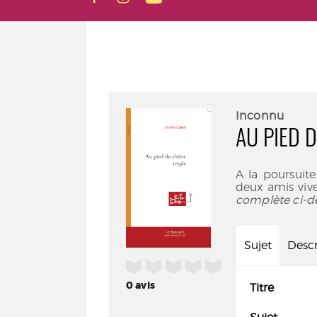
Inconnu
AU PIED 
A la poursuit
deux amis vive
complète ci-d
Sujet
Descr
/5
0
avis
Titre