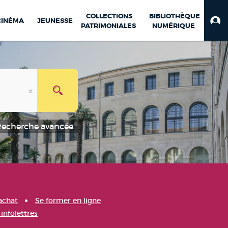
COLLECTIONS
BIBLIOTHÈQUE
CINÉMA
JEUNESSE
PATRIMONIALES
NUMÉRIQUE
Recherche avancée
achat
Se former en ligne
infolettres