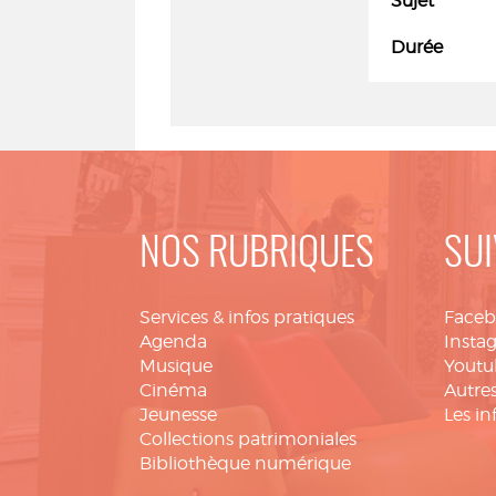
Sujet
Durée
NOS RUBRIQUES
SUI
Services & infos pratiques
Face
Agenda
Insta
Musique
Youtu
Cinéma
Autres
Jeunesse
Les in
Collections patrimoniales
Bibliothèque numérique