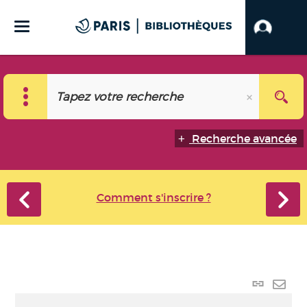
Recherche avancée
Comment s'inscrire ?
Lien
perma
Envo