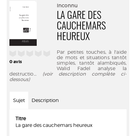
(Nouve
par
Inconnu
fenêtr
mail
LA GARE DES
CAUCHEMARS
HEUREUX
Par petites touches, à l'aide
/5
de mots et situations tantôt
0
avis
simples, tantôt alambiqués,
Walid Fadel analyse la
destructio
... (voir description complète ci-
dessous)
Sujet
Description
Titre
La gare des cauchemars heureux