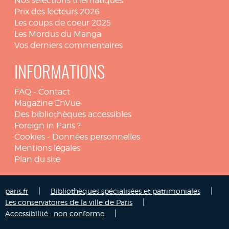
Nos sélections thématiques
Prix des lecteurs 2026
Les coups de coeur 2025
Les Mordus du Manga
Vos derniers commentaires
INFORMATIONS
FAQ
-
Contact
Magazine EnVue
Des bibliothèques accessibles
Foreign in Paris ?
Cookies
-
Données personnelles
Mentions légales
Plan du site
|
|
paris.fr
Bibliothèques spécialisées et patrimoniales
|
Les conservatoires de la ville de Paris
|
Accessibilité : non conforme