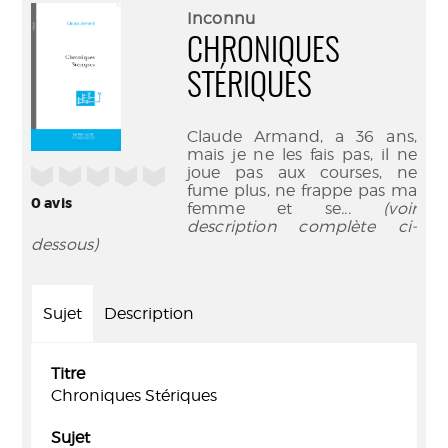
(Nouve
par
Inconnu
fenêtr
mail
CHRONIQUES
STÉRIQUES
Claude Armand, a 36 ans,
mais je ne les fais pas, il ne
joue pas aux courses, ne
/5
fume plus, ne frappe pas ma
0
avis
femme et se
... (voir
description complète ci-
dessous)
Sujet
Description
Titre
Chroniques Stériques
Sujet