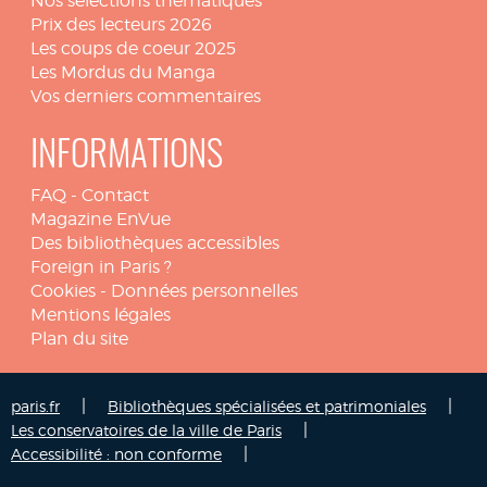
Nos sélections thématiques
Prix des lecteurs 2026
Les coups de coeur 2025
Les Mordus du Manga
Vos derniers commentaires
INFORMATIONS
FAQ
-
Contact
Magazine EnVue
Des bibliothèques accessibles
Foreign in Paris ?
Cookies
-
Données personnelles
Mentions légales
Plan du site
|
|
paris.fr
Bibliothèques spécialisées et patrimoniales
|
Les conservatoires de la ville de Paris
|
Accessibilité : non conforme