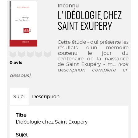
(Nouve
par
Inconnu
fenêtr
mail
L'IDÉOLOGIE CHEZ
SAINT EXUPÉRY
Cette étude - qui présente les
résultats d’un mémoire
soutenu le jour du
/5
centenaire de la naissance
0
avis
de Saint Exupéry - m
... (voir
description complète ci-
dessous)
Sujet
Description
Titre
L'idéologie chez Saint Exupéry
Sujet