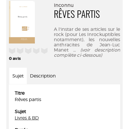
(Nouve
par
Inconnu
fenêtr
mail
RÊVES PARTIS
A l'instar de ses articles sur le
rock (pour Les Inrockuptibles
notamment), les nouvelles
anthracites de Jean-Luc
/5
Manet
... (voir description
complète ci-dessous)
0
avis
Sujet
Description
Titre
Rêves partis
Sujet
Livres & BD