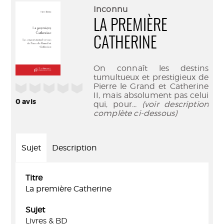
(Nouve
par
Inconnu
fenêtr
mail
LA PREMIÈRE
CATHERINE
On connaît les destins
tumultueux et prestigieux de
Pierre le Grand et Catherine
/5
II, mais absolument pas celui
0
avis
qui, pour
... (voir description
complète ci-dessous)
Sujet
Description
Titre
La première Catherine
Sujet
Livres & BD