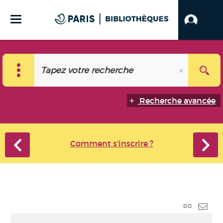
Recherche avancée
Comment s'inscrire ?
Lien
perma
Envo