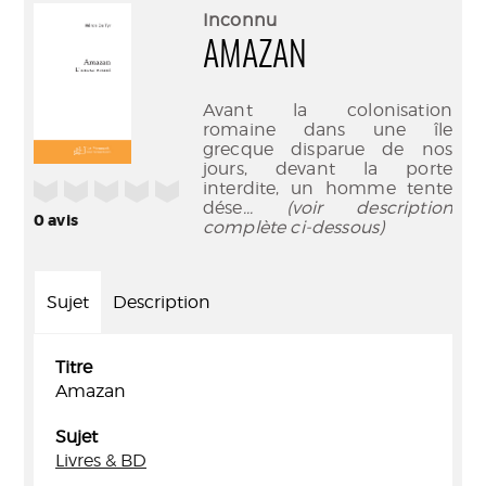
(Nouve
par
Inconnu
fenêtr
mail
AMAZAN
Avant la colonisation
romaine dans une île
grecque disparue de nos
jours, devant la porte
/5
interdite, un homme tente
dése
... (voir description
0
avis
complète ci-dessous)
Sujet
Description
Titre
Amazan
Sujet
Livres & BD