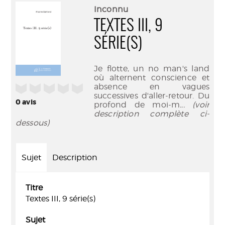
(Nouve
par
Inconnu
fenêtr
mail
TEXTES III, 9
SÉRIE(S)
Je flotte, un no man's land
où alternent conscience et
absence en vagues
/5
successives d'aller-retour. Du
0
avis
profond de moi-m
... (voir
description complète ci-
dessous)
Sujet
Description
Titre
Textes III, 9 série(s)
Sujet