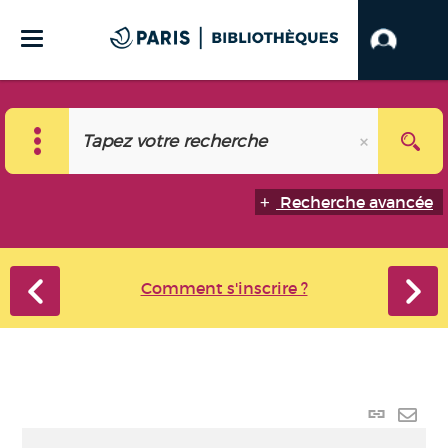
Recherche avancée
Comment s'inscrire ?
Lien
perma
Envo