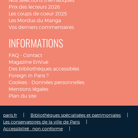
Nos sélections thématiques
Prix des lecteurs 2026
Les coups de coeur 2025
Les Mordus du Manga
Vos derniers commentaires
INFORMATIONS
FAQ
-
Contact
Magazine EnVue
Des bibliothèques accessibles
Foreign in Paris ?
Cookies
-
Données personnelles
Mentions légales
Plan du site
|
|
paris.fr
Bibliothèques spécialisées et patrimoniales
|
Les conservatoires de la ville de Paris
|
Accessibilité : non conforme