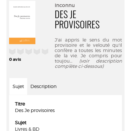
(Nouve
par
Inconnu
fenêtr
mail
DES JE
PROVISOIRES
J'ai appris le sens du mot
provisoire et le velouté qu'il
confère a toutes les minutes
/5
de la vie. Je compris pour
0
avis
toujou
... (voir description
complète ci-dessous)
Sujet
Description
Titre
Des Je provisoires
Sujet
Livres & BD