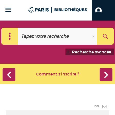
Recherche avancée
Comment s'inscrire ?
Lien
perma
Envo