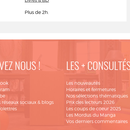
Livres & BD
Plus de 2h.
VEZ NOUS !
LES + CONSULTÉ
book
Les nouveautés
gram
Horaires et fermetures
be
Nos sélections thématiques
 réseaux sociaux & blogs
Prix des lecteurs 2026
folettres
Les coups de coeur 2025
Les Mordus du Manga
Vos derniers commentaires