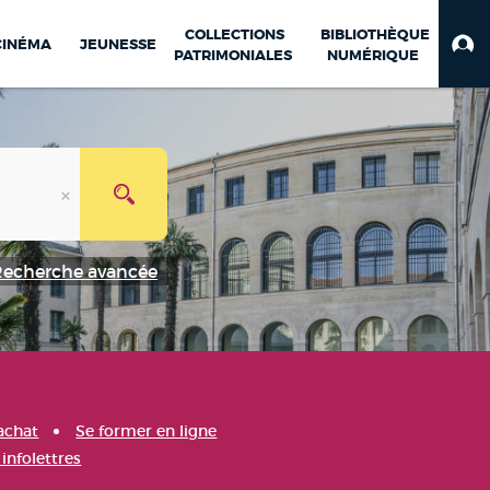
COLLECTIONS
BIBLIOTHÈQUE
CINÉMA
JEUNESSE
PATRIMONIALES
NUMÉRIQUE
Recherche avancée
achat
Se former en ligne
infolettres