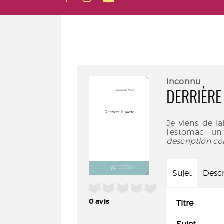
Inconnu
DERRIÈRE
Je viens de l
l'estomac un
description co
Sujet
Descr
/5
0
avis
Titre