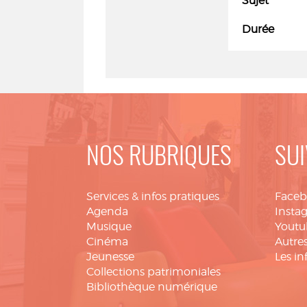
Sujet
Durée
NOS RUBRIQUES
SUI
Services & infos pratiques
Face
Agenda
Insta
Musique
Youtu
Cinéma
Autres
Jeunesse
Les in
Collections patrimoniales
Bibliothèque numérique