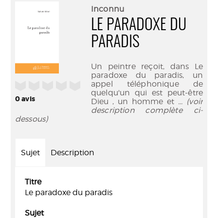
(Nouve
par
Inconnu
fenêtr
mail
LE PARADOXE DU
PARADIS
Un peintre reçoit, dans Le
paradoxe du paradis, un
appel téléphonique de
/5
quelqu'un qui est peut-être
0
avis
Dieu , un homme et
... (voir
description complète ci-
dessous)
Sujet
Description
Titre
Le paradoxe du paradis
Sujet