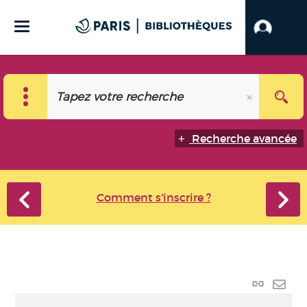
Recherche avancée
Comment s'inscrire ?
Lien
perma
Envo