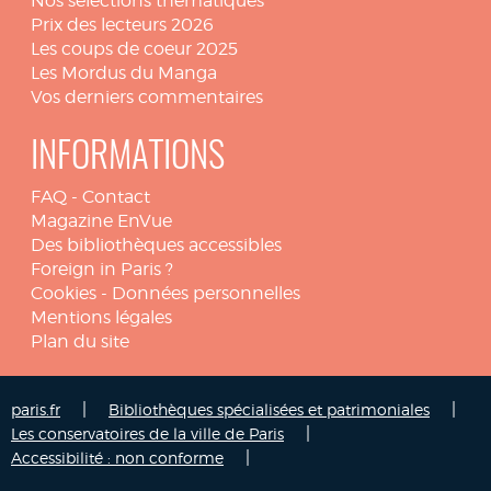
Nos sélections thématiques
Prix des lecteurs 2026
Les coups de coeur 2025
Les Mordus du Manga
Vos derniers commentaires
INFORMATIONS
FAQ
-
Contact
Magazine EnVue
Des bibliothèques accessibles
Foreign in Paris ?
Cookies
-
Données personnelles
Mentions légales
Plan du site
|
|
paris.fr
Bibliothèques spécialisées et patrimoniales
|
Les conservatoires de la ville de Paris
|
Accessibilité : non conforme