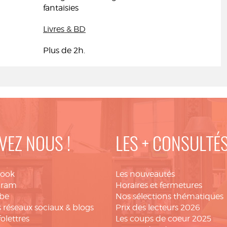
fantaisies
Livres & BD
Plus de 2h.
VEZ NOUS !
LES + CONSULTÉ
book
Les nouveautés
gram
Horaires et fermetures
be
Nos sélections thématiques
 réseaux sociaux & blogs
Prix des lecteurs 2026
folettres
Les coups de coeur 2025