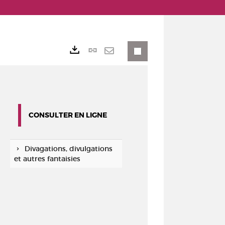
Lien
Exports
permanent
Envoyer
(Nouvelle
par
fenêtre)
mail
CONSULTER EN LIGNE
Divagations, divulgations
et autres fantaisies