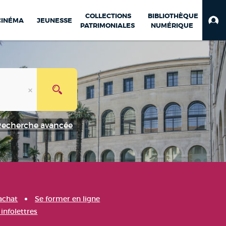
COLLECTIONS
BIBLIOTHÈQUE
CINÉMA
JEUNESSE
PATRIMONIALES
NUMÉRIQUE
Recherche avancée
achat
Se former en ligne
infolettres