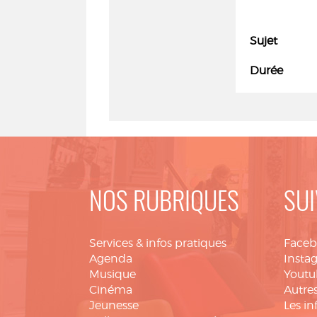
Sujet
Durée
NOS RUBRIQUES
SUI
Services & infos pratiques
Face
Agenda
Insta
Musique
Youtu
Cinéma
Autres
Jeunesse
Les in