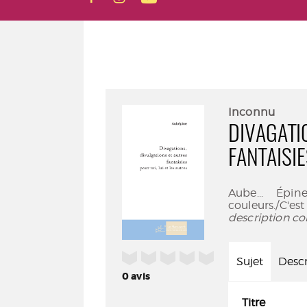
Inconnu
DIVAGATI
FANTAISI
Aube... Épin
couleurs./C'e
description co
/5
Sujet
Descr
0
avis
Titre