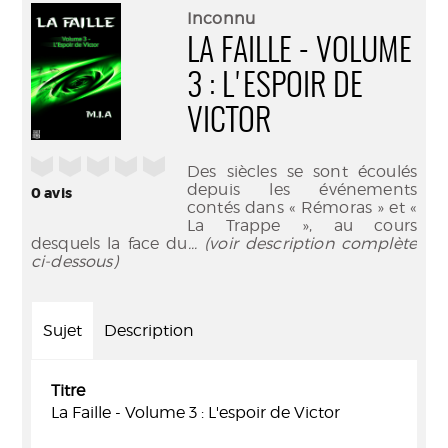
(Nouve
par
Inconnu
fenêtr
mail
LA FAILLE - VOLUME
3 : L'ESPOIR DE
VICTOR
/5
Des siècles se sont écoulés
depuis les événements
0
avis
contés dans « Rémoras » et «
La Trappe », au cours
desquels la face du
... (voir description complète
ci-dessous)
Sujet
Description
Titre
La Faille - Volume 3 : L'espoir de Victor