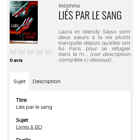
(Nouve
par
Inconnu
fenêtr
mail
LIÉS PAR LE SANG
Laura et Wendy Sasso sont
deux sœurs à la vie plutôt
tranquille depuis qu’elles ont
fui Paris pour se réfugier
/5
dans la m
... (voir description
complète ci-dessous)
0
avis
Sujet
Description
Titre
Liés par le sang
Sujet
Livres & BD