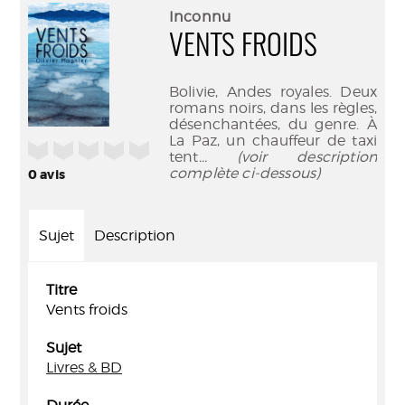
(Nouve
par
Inconnu
fenêtr
mail
VENTS FROIDS
Bolivie, Andes royales. Deux
romans noirs, dans les règles,
désenchantées, du genre. À
La Paz, un chauffeur de taxi
/5
tent
... (voir description
complète ci-dessous)
0
avis
Sujet
Description
Titre
Vents froids
Sujet
Livres & BD