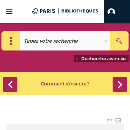
Recherche avancée
Comment s'inscrire ?
Lien
perma
Envo