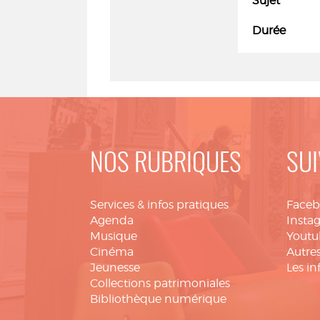
Sujet
Durée
NOS RUBRIQUES
SUI
Services & infos pratiques
Face
Agenda
Insta
Musique
Youtu
Cinéma
Autres
Jeunesse
Les in
Collections patrimoniales
Bibliothèque numérique