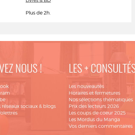
Livres & BD
Plus de 2h.
VEZ NOUS !
LES + CONSULTÉ
book
Les nouveautés
gram
Horaires et fermetures
be
Nos sélections thématiques
 réseaux sociaux & blogs
Prix des lecteurs 2026
folettres
Les coups de coeur 2025
Les Mordus du Manga
Vos derniers commentaires