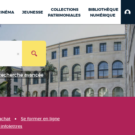
COLLECTIONS
BIBLIOTHÈQUE
CINÉMA
JEUNESSE
PATRIMONIALES
NUMÉRIQUE
Recherche avancée
achat
Se former en ligne
infolettres