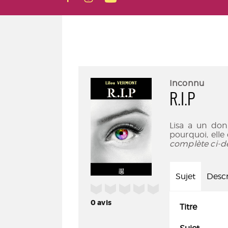
Inconnu
R.I.P
Lisa a un don.
pourquoi, ell
complète ci-d
Sujet
Descr
/5
0
avis
Titre