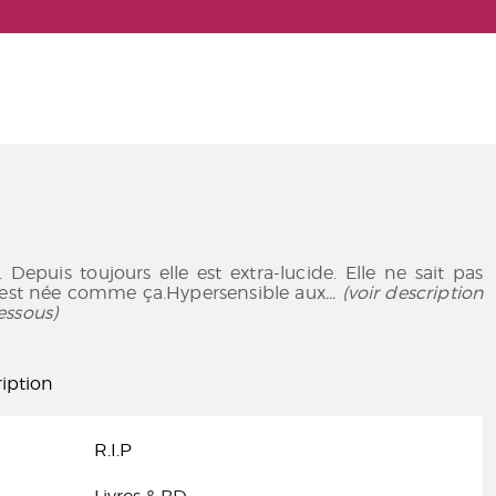
 Depuis toujours elle est extra-lucide. Elle ne sait pas
e est née comme ça.Hypersensible aux
... (voir description
essous)
iption
R.I.P