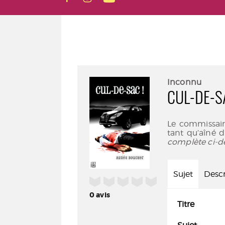
Inconnu
CUL-DE-S
Le commissair
tant qu’aîné d
complète ci-d
Sujet
Descr
/5
0
avis
Titre