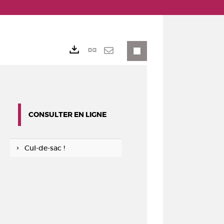
Lien
Exports
permanent
Envoyer
(Nouvelle
par
fenêtre)
mail
CONSULTER EN LIGNE
Cul-de-sac !