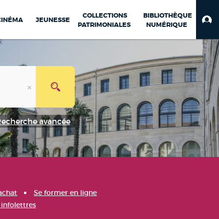
COLLECTIONS
BIBLIOTHÈQUE
CINÉMA
JEUNESSE
PATRIMONIALES
NUMÉRIQUE
Recherche avancée
achat
Se former en ligne
infolettres