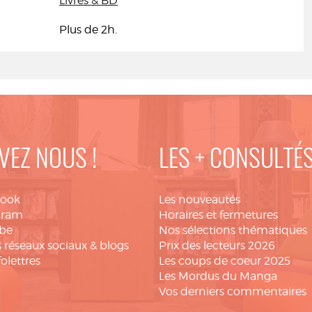
Livres & BD
Plus de 2h.
VEZ NOUS !
LES + CONSULTÉ
book
Les nouveautés
gram
Horaires et fermetures
be
Nos sélections thématiques
 réseaux sociaux & blogs
Prix des lecteurs 2026
folettres
Les coups de coeur 2025
Les Mordus du Manga
Vos derniers commentaires