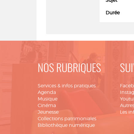
Sujet
Durée
NOS RUBRIQUES
SUI
Services & infos pratiques
Face
Agenda
Insta
Musique
Youtu
Cinéma
Autres
Jeunesse
Les in
Collections patrimoniales
Bibliothèque numérique