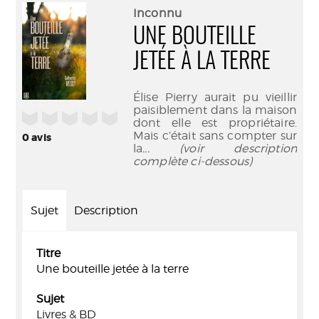
(Nouve
par
Inconnu
fenêtr
mail
UNE BOUTEILLE
JETÉE À LA TERRE
Élise Pierry aurait pu vieillir
paisiblement dans la maison
/5
dont elle est propriétaire.
Mais c’était sans compter sur
0
avis
la
... (voir description
complète ci-dessous)
Sujet
Description
Titre
Une bouteille jetée à la terre
Sujet
Livres & BD