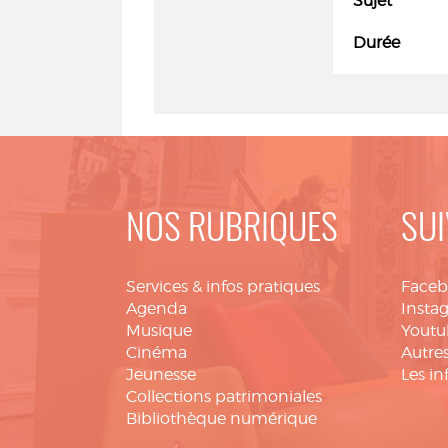
Sujet
Durée
NOS RUBRIQUES
SUI
Services & infos pratiques
Face
Agenda
Insta
Musique
Youtu
Cinéma
Autres
Jeunesse
Les in
Collections patrimoniales
Bibliothèque numérique