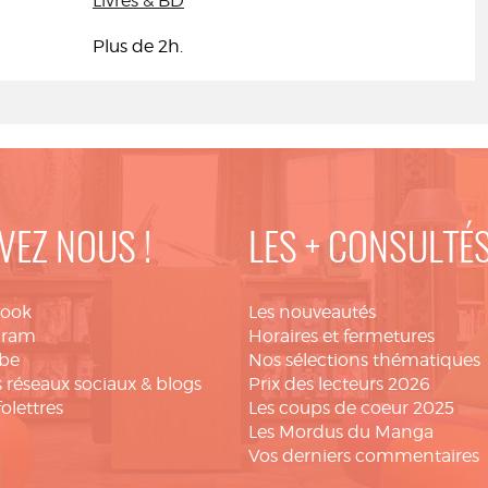
Livres & BD
Plus de 2h.
VEZ NOUS !
LES + CONSULTÉ
book
Les nouveautés
gram
Horaires et fermetures
be
Nos sélections thématiques
 réseaux sociaux & blogs
Prix des lecteurs 2026
folettres
Les coups de coeur 2025
Les Mordus du Manga
Vos derniers commentaires