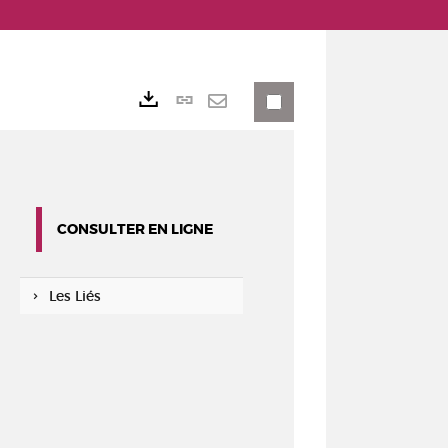
Lien
Exports
permanent
Envoyer
(Nouvelle
par
fenêtre)
mail
CONSULTER EN LIGNE
Les Liés