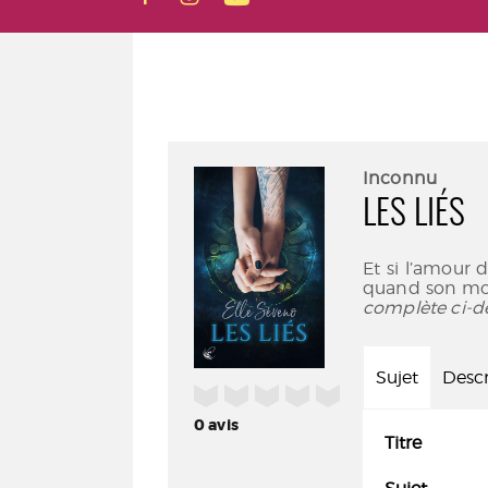
Inconnu
LES LIÉS
Et si l’amour 
quand son mond
complète ci-d
Sujet
Descr
/5
0
avis
Titre