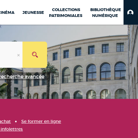
COLLECTIONS
BIBLIOTHÈQUE
CINÉMA
JEUNESSE
PATRIMONIALES
NUMÉRIQUE
Recherche avancée
achat
Se former en ligne
infolettres