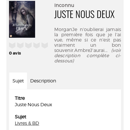
(Nouve
par
Inconnu
fenêtr
mail
JUSTE NOUS DEUX
MorganJe n’oublierai jamais
la première fois que je l’ai
vue, même si ce n’est pas
/5
vraiment un bon
souvenir.AmbreJ’aurai
... (voir
0
avis
description complète ci-
dessous)
Sujet
Description
Titre
Juste Nous Deux
Sujet
Livres & BD