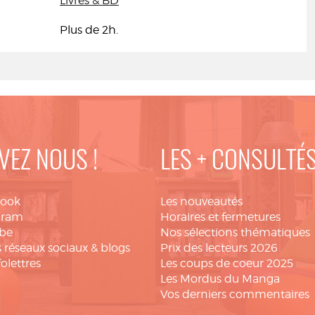
Livres & BD
Plus de 2h.
VEZ NOUS !
LES + CONSULTÉ
book
Les nouveautés
gram
Horaires et fermetures
be
Nos sélections thématiques
 réseaux sociaux & blogs
Prix des lecteurs 2026
folettres
Les coups de coeur 2025
Les Mordus du Manga
Vos derniers commentaires