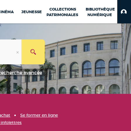
COLLECTIONS
BIBLIOTHÈQUE
CINÉMA
JEUNESSE
PATRIMONIALES
NUMÉRIQUE
Recherche avancée
achat
Se former en ligne
infolettres