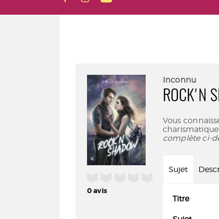
Inconnu
ROCK'N 
Vous connaisse
charismatique
complète ci-d
Sujet
Descr
/5
0
avis
Titre