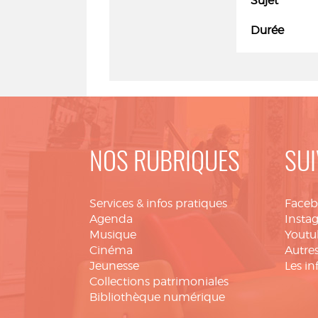
Sujet
Durée
NOS RUBRIQUES
SUI
Services & infos pratiques
Face
Agenda
Insta
Musique
Youtu
Cinéma
Autres
Jeunesse
Les in
Collections patrimoniales
Bibliothèque numérique