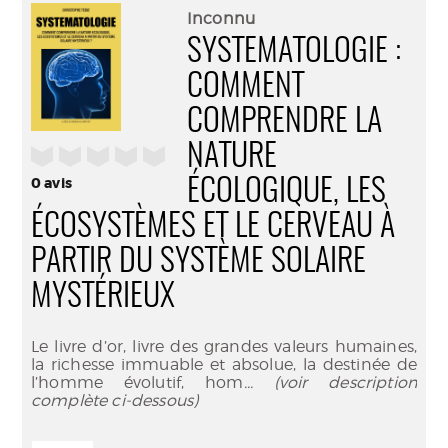
(Nouve
par
Inconnu
fenêtr
mail
SYSTEMATOLOGIE :
COMMENT
COMPRENDRE LA
NATURE
/5
0
avis
ÉCOLOGIQUE, LES
ÉCOSYSTÈMES ET LE CERVEAU À
PARTIR DU SYSTÈME SOLAIRE
MYSTÉRIEUX
Le livre d’or, livre des grandes valeurs humaines,
la richesse immuable et absolue, la destinée de
l’homme évolutif, hom
... (voir description
complète ci-dessous)