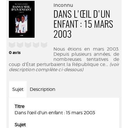
(Nouve
par
Inconnu
fenêtr
mail
DANS L'ŒIL D'UN
ENFANT : 15 MARS
2003
/5
Nous étions en mars 2003.
0
avis
Depuis plusieurs années, de
nombreuses tentatives de
coup d’État perturbaient la République ce
... (voir
description complète ci-dessous)
Sujet
Description
Titre
Dans l'œil d'un enfant : 15 mars 2003
Sujet