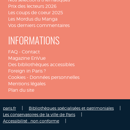
Prix des lecteurs 2026
Les coups de coeur 2025
Les Mordus du Manga
Vos derniers commentaires
INFORMATIONS
FAQ
-
Contact
Magazine EnVue
Des bibliothèques accessibles
Foreign in Paris ?
Cookies
-
Données personnelles
Mentions légales
Plan du site
|
|
paris.fr
Bibliothèques spécialisées et patrimoniales
|
Les conservatoires de la ville de Paris
|
Accessibilité : non conforme