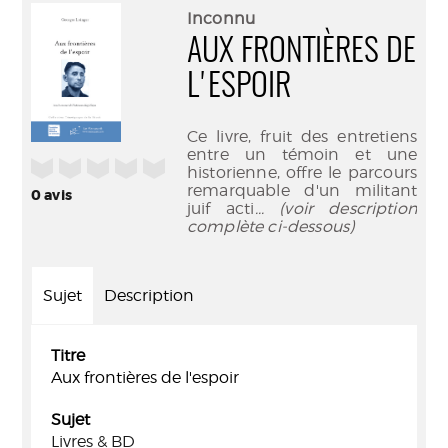
(Nouve
par
Inconnu
fenêtr
mail
AUX FRONTIÈRES DE
L'ESPOIR
Ce livre, fruit des entretiens
entre un témoin et une
/5
historienne, offre le parcours
remarquable d'un militant
0
avis
juif acti
... (voir description
complète ci-dessous)
Sujet
Description
Titre
Aux frontières de l'espoir
Sujet
Livres & BD