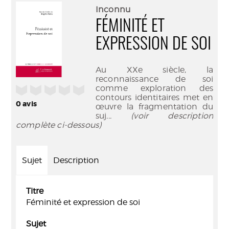
(Nouve
par
Inconnu
fenêtr
mail
FÉMINITÉ ET
EXPRESSION DE SOI
Au XXe siècle, la
reconnaissance de soi
comme exploration des
/5
contours identitaires met en
0
avis
œuvre la fragmentation du
suj
... (voir description
complète ci-dessous)
Sujet
Description
Titre
Féminité et expression de soi
Sujet