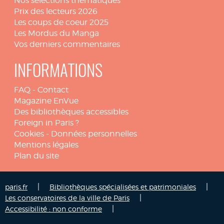
Nos sélections thématiques
Prix des lecteurs 2026
Les coups de coeur 2025
Les Mordus du Manga
Vos derniers commentaires
INFORMATIONS
FAQ
-
Contact
Magazine EnVue
Des bibliothèques accessibles
Foreign in Paris ?
Cookies
-
Données personnelles
Mentions légales
Plan du site
|
|
paris.fr
Bibliothèques spécialisées et patrimoniales
|
Les conservatoires de la ville de Paris
|
Accessibilité : non conforme