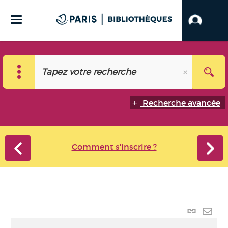
Recherche avancée
Comment s'inscrire ?
Lien
perma
Envo