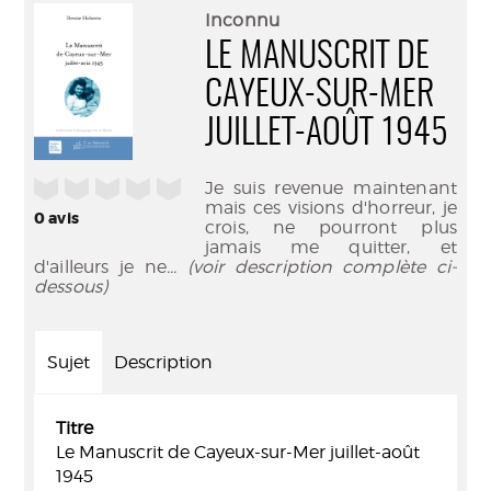
(Nouve
par
Inconnu
fenêtr
mail
LE MANUSCRIT DE
CAYEUX-SUR-MER
JUILLET-AOÛT 1945
/5
Je suis revenue maintenant
mais ces visions d'horreur, je
0
avis
crois, ne pourront plus
jamais me quitter, et
d'ailleurs je ne
... (voir description complète ci-
dessous)
Sujet
Description
Titre
Le Manuscrit de Cayeux-sur-Mer juillet-août
1945