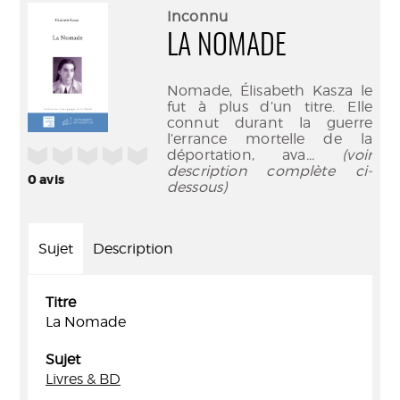
(Nouve
par
Inconnu
fenêtr
mail
LA NOMADE
Nomade, Élisabeth Kasza le
fut à plus d’un titre. Elle
connut durant la guerre
l’errance mortelle de la
/5
déportation, ava
... (voir
description complète ci-
0
avis
dessous)
Sujet
Description
Titre
La Nomade
Sujet
Livres & BD