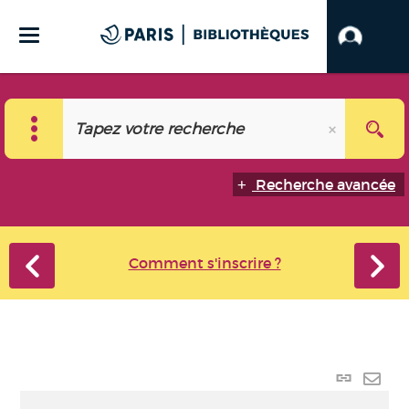
Recherche avancée
Comment s'inscrire ?
Lien
perma
Envo