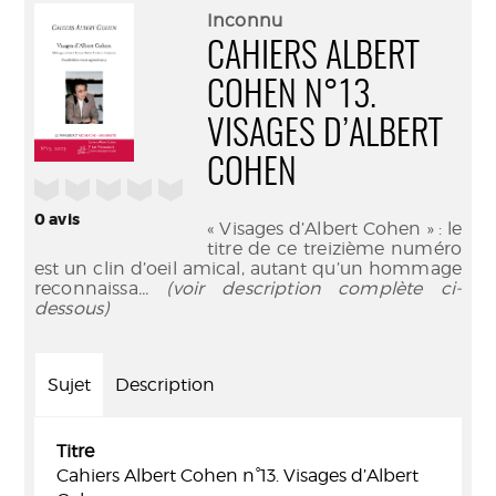
(Nouve
par
Inconnu
fenêtr
mail
CAHIERS ALBERT
COHEN N°13.
VISAGES D’ALBERT
COHEN
/5
0
avis
« Visages d’Albert Cohen » : le
titre de ce treizième numéro
est un clin d’oeil amical, autant qu’un hommage
reconnaissa
... (voir description complète ci-
dessous)
Sujet
Description
Titre
Cahiers Albert Cohen n°13. Visages d’Albert