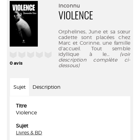
(Nouve
par
Inconnu
fenêtr
mail
VIOLENCE
Orphelines, June et sa sœur
cadette sont placées chez
Marc et Corinne, une famille
d’accueil. Tout semble
/5
idyllique à le
... (voir
description complète ci-
0
avis
dessous)
Sujet
Description
Titre
Violence
Sujet
Livres & BD