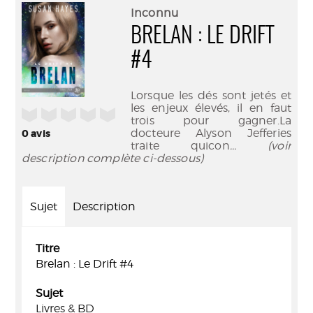
(Nouve
par
Inconnu
fenêtr
mail
BRELAN : LE DRIFT
#4
Lorsque les dés sont jetés et
les enjeux élevés, il en faut
/5
trois pour gagner.La
docteure Alyson Jefferies
0
avis
traite quicon
... (voir
description complète ci-dessous)
Sujet
Description
Titre
Brelan : Le Drift #4
Sujet
Livres & BD