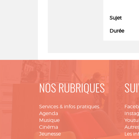
Sujet
Durée
NOS RUBRIQUES
SUI
Services & infos pratiques
Face
Agenda
Insta
Musique
Youtu
Cinéma
Autres
Jeunesse
Les in