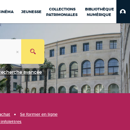
COLLECTIONS
BIBLIOTHÈQUE
CINÉMA
JEUNESSE
PATRIMONIALES
NUMÉRIQUE
Recherche avancée
achat
Se former en ligne
infolettres