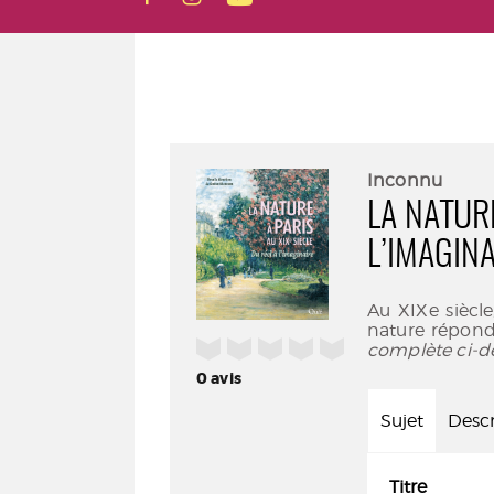
Inconnu
LA NATURE
L’IMAGINA
Au XIXe siècle
nature répond 
/5
complète ci-d
0
avis
Sujet
Descr
Titre