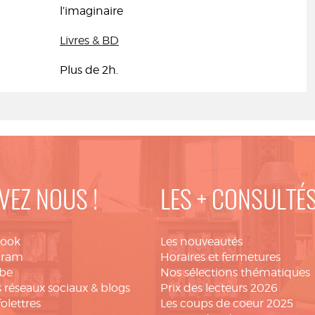
l’imaginaire
Livres & BD
Plus de 2h.
VEZ NOUS !
LES + CONSULTÉ
book
Les nouveautés
gram
Horaires et fermetures
be
Nos sélections thématiques
 réseaux sociaux & blogs
Prix des lecteurs 2026
folettres
Les coups de coeur 2025