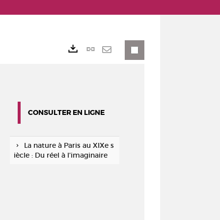
Lien
Exports
permanent
Envoyer
(Nouvelle
par
fenêtre)
mail
CONSULTER EN LIGNE
La nature à Paris au XIXe s
iècle : Du réel à l’imaginaire