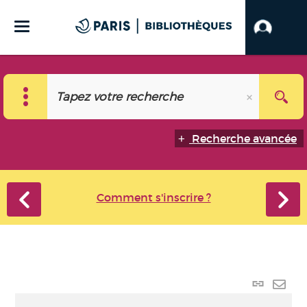
Recherche avancée
Comment s'inscrire ?
Lien
perma
Envo