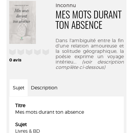
(Nouve
par
Inconnu
fenêtr
mail
MES MOTS DURANT
TON ABSENCE
Dans l’ambiguïté entre la fin
d’une relation amoureuse et
/5
la solitude géographique, la
poésie exprime un voyage
0
avis
intérieu
... (voir description
complète ci-dessous)
Sujet
Description
Titre
Mes mots durant ton absence
Sujet
Livres & BD