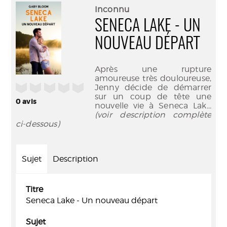
(Nouve
par
Inconnu
fenêtr
mail
SENECA LAKE - UN
NOUVEAU DÉPART
Après une rupture
amoureuse très douloureuse,
/5
Jenny décide de démarrer
sur un coup de tête une
0
avis
nouvelle vie à Seneca Lak
...
(voir description complète
ci-dessous)
Sujet
Description
Titre
Seneca Lake - Un nouveau départ
Sujet