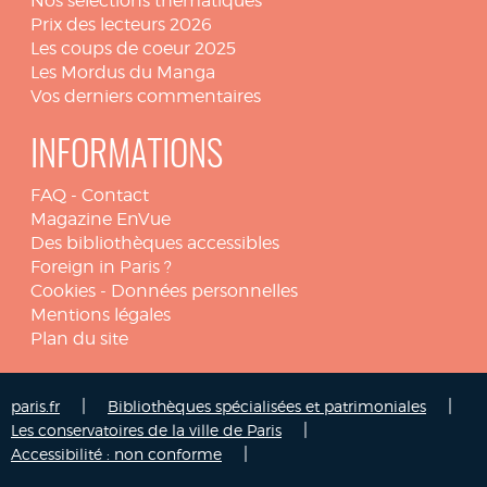
Nos sélections thématiques
Prix des lecteurs 2026
Les coups de coeur 2025
Les Mordus du Manga
Vos derniers commentaires
INFORMATIONS
FAQ
-
Contact
Magazine EnVue
Des bibliothèques accessibles
Foreign in Paris ?
Cookies
-
Données personnelles
Mentions légales
Plan du site
|
|
paris.fr
Bibliothèques spécialisées et patrimoniales
|
Les conservatoires de la ville de Paris
|
Accessibilité : non conforme