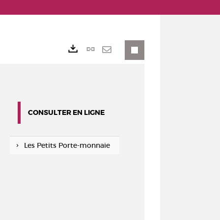
Lien
Exports
permanent
Envoyer
(Nouvelle
par
fenêtre)
mail
CONSULTER EN LIGNE
Les Petits Porte-monnaie