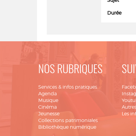
Sujet
Durée
NOS RUBRIQUES
SUI
Services & infos pratiques
Face
Agenda
Insta
Musique
Youtu
Cinéma
Autres
Jeunesse
Les in
Collections patrimoniales
Bibliothèque numérique