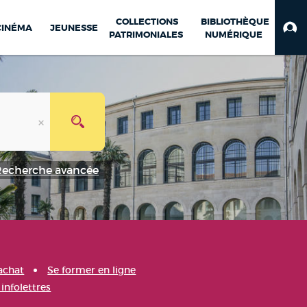
COLLECTIONS
BIBLIOTHÈQUE
CINÉMA
JEUNESSE
PATRIMONIALES
NUMÉRIQUE
Recherche avancée
achat
Se former en ligne
infolettres