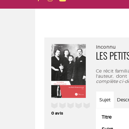
Inconnu
LES PETI
Ce récit famil
l'auteur, dont
complète ci-d
Sujet
Descr
/5
0
avis
Titre