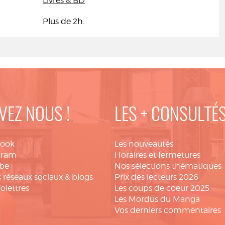
Livres & BD
Plus de 2h.
VEZ NOUS !
LES + CONSULTÉ
book
Les nouveautés
gram
Horaires et fermetures
be
Nos sélections thématiques
 réseaux sociaux & blogs
Prix des lecteurs 2026
folettres
Les coups de coeur 2025
Les Mordus du Manga
Vos derniers commentaires