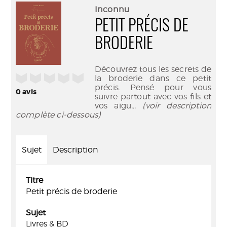
(Nouve
par
Inconnu
fenêtr
mail
PETIT PRÉCIS DE
BRODERIE
Découvrez tous les secrets de
/5
la broderie dans ce petit
précis. Pensé pour vous
0
avis
suivre partout avec vos fils et
vos aigu
... (voir description
complète ci-dessous)
Sujet
Description
Titre
Petit précis de broderie
Sujet
Livres & BD