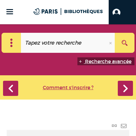
Recherche avancée
Comment s'inscrire ?
Lien
perma
Envo