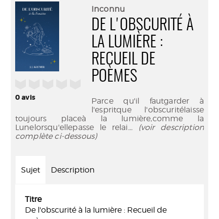
(Nouve
par
Inconnu
fenêtr
mail
DE L'OBSCURITÉ À
LA LUMIÈRE :
RECUEIL DE
POÈMES
/5
0
avis
Parce qu'il fautgarder à
l'espritque l'obscuritélaisse
toujours placeà la lumière,comme la
Lunelorsqu'ellepasse le relai
... (voir description
complète ci-dessous)
Sujet
Description
Titre
De l'obscurité à la lumière : Recueil de