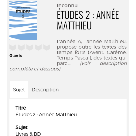
(Nouve
par
Inconnu
fenêtr
mail
ÉTUDES 2 : ANNÉE
MATTHIEU
L'année A, l'année Matthieu,
/5
propose outre les textes des
temps forts (Avent, Carême,
0
avis
Temps Pascal), des textes qui
parc
... (voir description
complète ci-dessous)
Sujet
Description
Titre
Études 2 : Année Matthieu
Sujet
Livres & BD