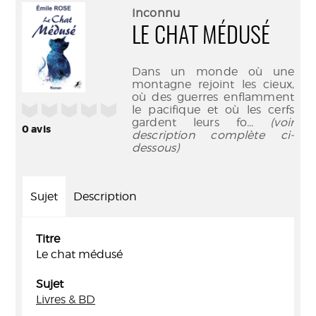
(Nouve
par
Inconnu
fenêtr
mail
LE CHAT MÉDUSÉ
Dans un monde où une
montagne rejoint les cieux,
où des guerres enflamment
/5
le pacifique et où les cerfs
gardent leurs fo
... (voir
0
avis
description complète ci-
dessous)
Sujet
Description
Titre
Le chat médusé
Sujet
Livres & BD