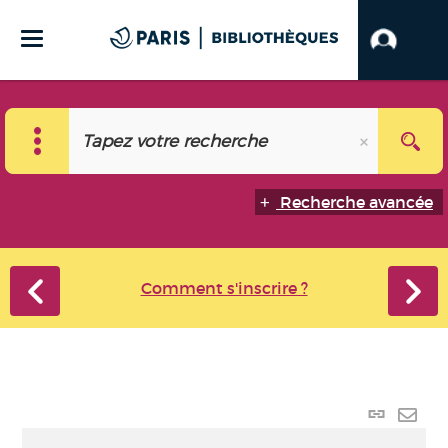
Recherche avancée
Comment s'inscrire ?
Lien
perma
Envo